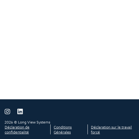
2026 © Long View Systems
Déclaration de
Conditions
Déclaration sur le travail
confidentialité
Générales
forcé